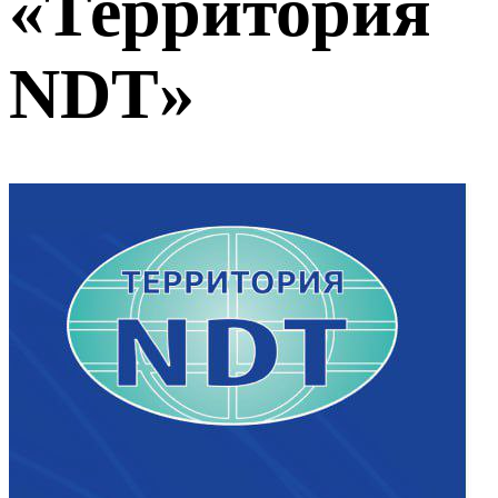
«Территория
NDT»