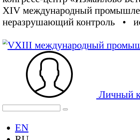
XIV международный промышл
неразрушающий контроль • и
Личный к
EN
RU